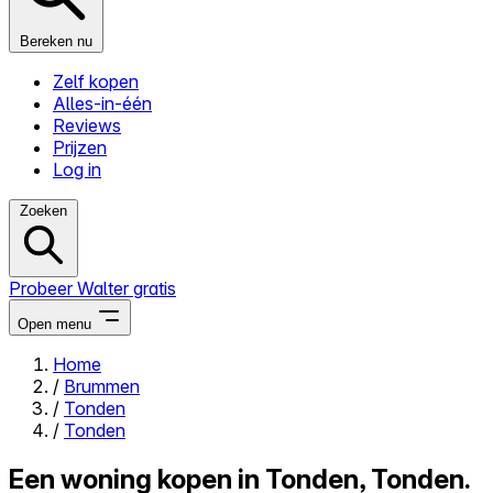
Bereken nu
Zelf kopen
Alles-in-één
Reviews
Prijzen
Log in
Zoeken
Probeer Walter gratis
Open menu
Home
/
Brummen
Close menu
/
Tonden
/
Tonden
Een woning kopen in Tonden, Tonden.