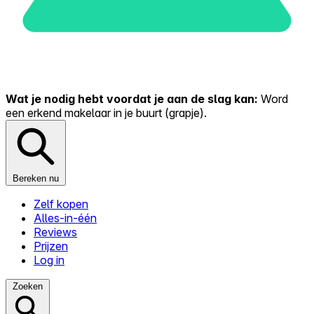
Wat je nodig hebt voordat je aan de slag kan:
Word
een erkend makelaar in je buurt (grapje).
Bereken nu
Zelf kopen
Alles-in-één
Reviews
Prijzen
Log in
Zoeken