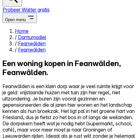
Probeer Walter gratis
Open menu
Home
/
Dantumadiel
Close menu
/
Feanwâlden
/
Feanwâlden
Een woning kopen in Feanwâlden,
Feanwâlden.
Zelf kopen
Alles-in-één
Feanwâlden is een klein dorp waar je veel ruimte krijgt voor
Reviews
je geld: vrijstaande huizen met tuin zijn hier regel, niet
Prijzen
uitzondering. Je buren zijn vooral gezinnen en
gepensioneerden die al jaren hier wonen en het landschap
Log in
kennen als hun broekzak. Het ligt pal in het groene hart van
Probeer Walter gratis
Friesland, dus je fietst zo het bos in of langs de weilanden.
De dorpskern heeft wat je nodig hebt (supermarkt, school,
café), maar voor meer moet je naar Groningen of
Leeuwarden rijden. Ideaal als je rust wilt zonder je helemaal