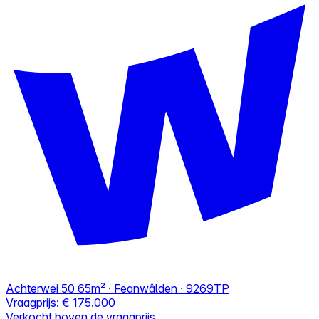
Achterwei 50
65m² · Feanwâlden · 9269TP
Vraagprijs:
€ 175.000
Verkocht boven de vraagprijs