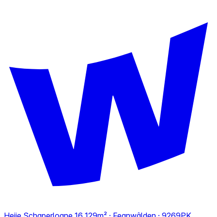
Heije Schaperloane 16
129m² · Feanwâlden · 9269PK