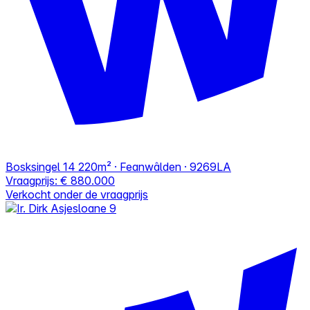
Bosksingel 14
220m² · Feanwâlden · 9269LA
Vraagprijs:
€ 880.000
Verkocht onder de vraagprijs