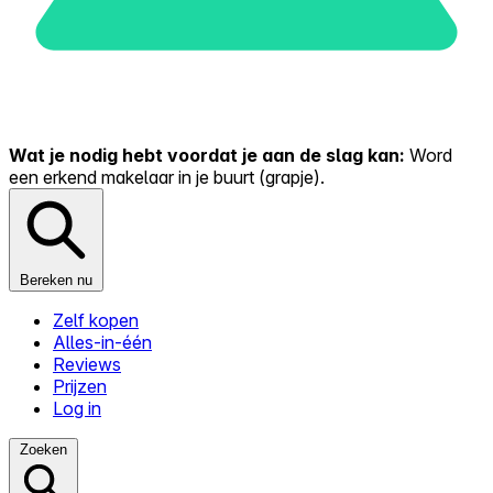
Wat je nodig hebt voordat je aan de slag kan:
Word
een erkend makelaar in je buurt (grapje).
Bereken nu
Zelf kopen
Alles-in-één
Reviews
Prijzen
Log in
Zoeken