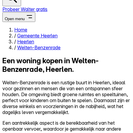
Probeer Walter gratis
Open menu
Home
/
Gemeente Heerlen
Close menu
/
Heerlen
/
Welten-Benzenrade
Een woning kopen in Welten-
Benzenrade, Heerlen.
Zelf kopen
Alles-in-één
Welten-Benzenrade is een rustige buurt in Heerlen, ideaal
Reviews
voor gezinnen en mensen die van een ontspannen sfeer
Prijzen
houden. De omgeving biedt groene ruimtes en speeltuinen,
perfect voor kinderen om buiten te spelen. Daarnaast zijn er
Log in
diverse winkels en voorzieningen in de nabijheid, wat het
Probeer Walter gratis
dagelijks leven vergemakkelijkt.
Een aantrekkelijk aspect is de bereikbaarheid van het
openbaar vervoer, waardoor je gemakkelijk naar andere