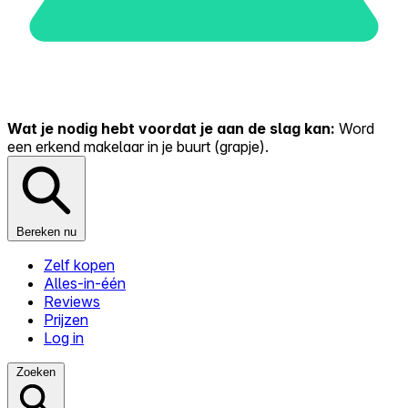
Wat je nodig hebt voordat je aan de slag kan:
Word
een erkend makelaar in je buurt (grapje).
Bereken nu
Zelf kopen
Alles-in-één
Reviews
Prijzen
Log in
Zoeken