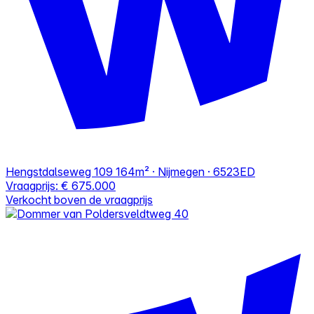
Hengstdalseweg 109
164m² · Nijmegen · 6523ED
Vraagprijs:
€ 675.000
Verkocht boven de vraagprijs