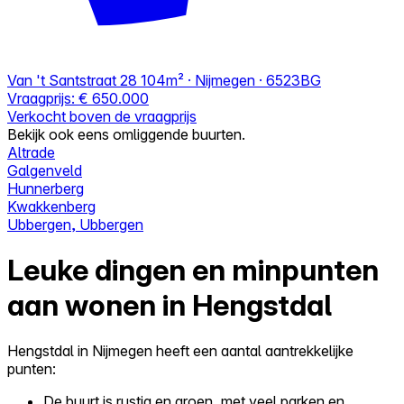
Van 't Santstraat 28
104m² · Nijmegen · 6523BG
Vraagprijs:
€ 650.000
Verkocht boven de vraagprijs
Bekijk ook eens omliggende buurten.
Altrade
Galgenveld
Hunnerberg
Kwakkenberg
Ubbergen, Ubbergen
Leuke dingen en minpunten
aan wonen in Hengstdal
Hengstdal in Nijmegen heeft een aantal aantrekkelijke
punten:
De buurt is rustig en groen, met veel parken en