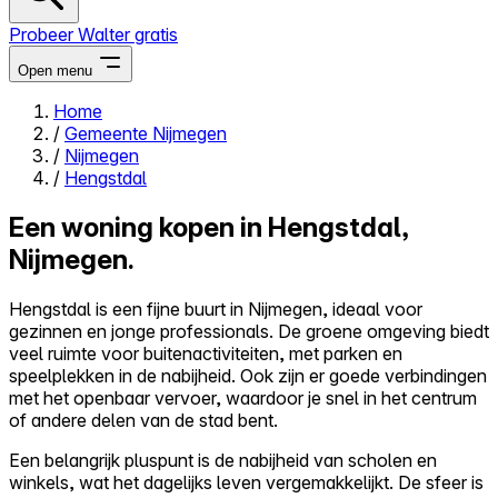
Probeer Walter gratis
Open menu
Home
/
Gemeente Nijmegen
Close menu
/
Nijmegen
/
Hengstdal
Een woning kopen in Hengstdal,
Nijmegen.
Zelf kopen
Alles-in-één
Hengstdal is een fijne buurt in Nijmegen, ideaal voor
Reviews
gezinnen en jonge professionals. De groene omgeving biedt
Prijzen
veel ruimte voor buitenactiviteiten, met parken en
speelplekken in de nabijheid. Ook zijn er goede verbindingen
Log in
met het openbaar vervoer, waardoor je snel in het centrum
Probeer Walter gratis
of andere delen van de stad bent.
Een belangrijk pluspunt is de nabijheid van scholen en
winkels, wat het dagelijks leven vergemakkelijkt. De sfeer is