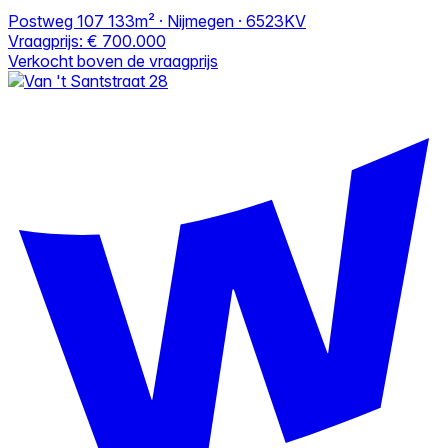
Postweg 107
133m² · Nijmegen · 6523KV
Vraagprijs:
€ 700.000
Verkocht boven de vraagprijs