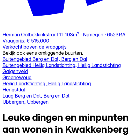
Herman Oolbekkinkstraat 11
103m² · Nijmegen · 6523RA
Vraagprijs:
€ 515.000
Verkocht boven de vraagprijs
Bekijk ook eens omliggende buurten.
Buitengebied Berg en Dal, Berg en Dal
Buitengebied Heilig Landstichting, Heilig Landstichting
Galgenveld
Groenewoud
Heilig Landstichting, Heilig Landstichting
Hengstdal
Laag Berg en Dal, Berg en Dal
Ubbergen, Ubbergen
Leuke dingen en minpunten
aan wonen in Kwakkenberg