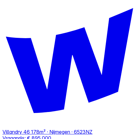
Villandry 46
178m² · Nijmegen · 6523NZ
Vraagprijs:
€ 895.000