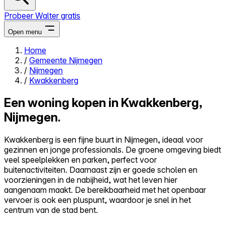
Probeer Walter gratis
Open menu
Home
/
Gemeente Nijmegen
Close menu
/
Nijmegen
/
Kwakkenberg
Een woning kopen in Kwakkenberg,
Nijmegen.
Zelf kopen
Alles-in-één
Kwakkenberg is een fijne buurt in Nijmegen, ideaal voor
Reviews
gezinnen en jonge professionals. De groene omgeving biedt
Prijzen
veel speelplekken en parken, perfect voor
buitenactiviteiten. Daarnaast zijn er goede scholen en
Log in
voorzieningen in de nabijheid, wat het leven hier
Probeer Walter gratis
aangenaam maakt. De bereikbaarheid met het openbaar
vervoer is ook een pluspunt, waardoor je snel in het
centrum van de stad bent.