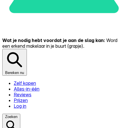
Wat je nodig hebt voordat je aan de slag kan:
Word
een erkend makelaar in je buurt (grapje).
Bereken nu
Zelf kopen
Alles-in-één
Reviews
Prijzen
Log in
Zoeken