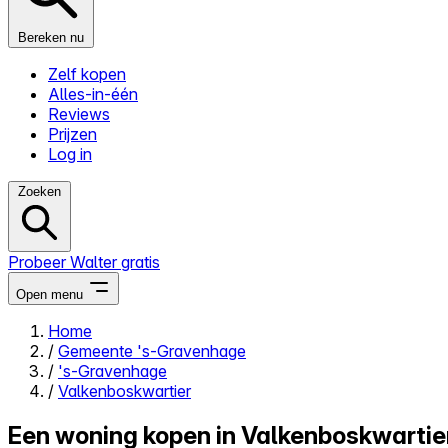
Bereken nu
Zelf kopen
Alles-in-één
Reviews
Prijzen
Log in
Zoeken
Probeer Walter gratis
Open menu
Home
/
Gemeente 's-Gravenhage
Close menu
/
's-Gravenhage
/
Valkenboskwartier
Een woning kopen in Valkenboskwartie