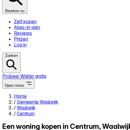
Bereken nu
Zelf kopen
Alles-in-één
Reviews
Prijzen
Log in
Zoeken
Probeer Walter gratis
Open menu
Home
/
Gemeente Waalwijk
Close menu
/
Waalwijk
/
Centrum
Een woning kopen in Centrum, Waalwij