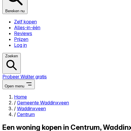
Bereken nu
Zelf kopen
Alles-in-één
Reviews
Prijzen
Log in
Zoeken
Probeer Walter gratis
Open menu
Home
/
Gemeente Waddinxveen
Close menu
/
Waddinxveen
/
Centrum
Een woning kopen in Centrum, Waddin