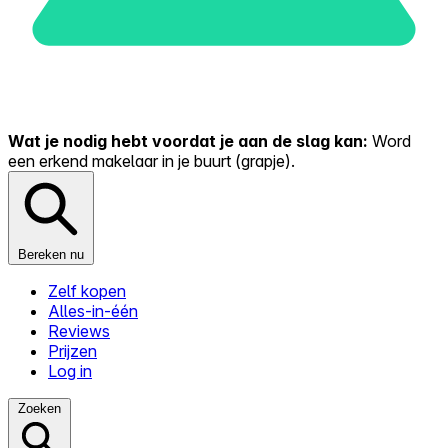
Wat je nodig hebt voordat je aan de slag kan:
Word
een erkend makelaar in je buurt (grapje).
Bereken nu
Zelf kopen
Alles-in-één
Reviews
Prijzen
Log in
Zoeken