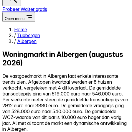
Probeer Walter gratis
Open menu
Home
/
Tubbergen
Close menu
/
Albergen
Woningmarkt in Albergen (augustus
2026)
Zelf kopen
De vastgoedmarkt in Albergen laat enkele interessante
Alles-in-één
trends zien. Afgelopen kwartaal werden er 8 huizen
Reviews
verkocht, vergeleken met 4 dit kwartaal. De gemiddelde
Prijzen
transactieprijs ging van 519.000 euro naar 546.000 euro.
Per vierkante meter steeg de gemiddelde transactieprijs van
Log in
2912 euro naar 3880 euro. De gemiddelde vraagprijs ging
Probeer Walter gratis
van 528.000 euro naar 540.000 euro. De gemiddelde
WOZ-waarde van dit jaar is 10.000 euro hoger dan vorig
jaar. Al met al toont de markt een dynamische ontwikkeling
in Albergen.