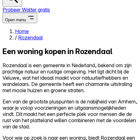
Probeer Walter gratis
Open menu
Home
/
Rozendaal
Close menu
Een woning kopen in Rozendaal
Rozendaal is een gemeente in Nederland, bekend om zijn
prachtige natuur en rustige omgeving. Het ligt dicht bij de
Zelf kopen
Veluwe, wat het ideaal maakt voor natuurliefhebbers en
Alles-in-één
wandelaars. De gemeente heeft een charmante uitstraling
Reviews
met mooie huizen en groene straten.
Prijzen
Een van de grootste pluspunten is de nabijheid van Arnhem,
Log in
waar je volop voorzieningen en uitgaansmogelijkheden
Probeer Walter gratis
vindt. Dit maakt het een perfecte plek voor mensen die de
rust van het platteland willen combineren met de voordelen
van de stad.
Voor wie op zoek is naar een woning, biedt Rozendaal een