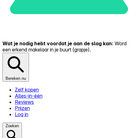
Wat je nodig hebt voordat je aan de slag kan:
Word
een erkend makelaar in je buurt (grapje).
Bereken nu
Zelf kopen
Alles-in-één
Reviews
Prijzen
Log in
Zoeken