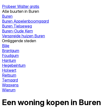
Probeer Walter gratis
Alle buurten in Buren
Buren
Buren Appelenboomgaard
Buren Tielseweg
Buren-Oude Kern
Verspreide huizen Buren
Omliggende steden
Blije
Brantgum
Foudgum
Hantum
Hegebeintum
Holwert
Reitsum
Ternaard
Waaxens
Wierum
Een woning kopen in Buren