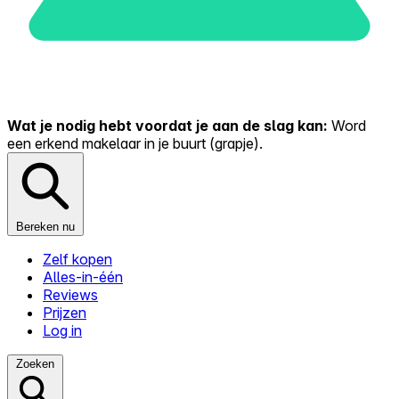
Wat je nodig hebt voordat je aan de slag kan:
Word
een erkend makelaar in je buurt (grapje).
Bereken nu
Zelf kopen
Alles-in-één
Reviews
Prijzen
Log in
Zoeken