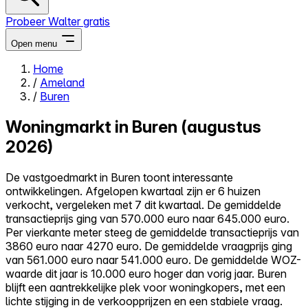
Probeer Walter gratis
Open menu
Home
/
Ameland
Close menu
/
Buren
Woningmarkt in Buren (augustus
2026)
Zelf kopen
De vastgoedmarkt in Buren toont interessante
Alles-in-één
ontwikkelingen. Afgelopen kwartaal zijn er 6 huizen
Reviews
verkocht, vergeleken met 7 dit kwartaal. De gemiddelde
Prijzen
transactieprijs ging van 570.000 euro naar 645.000 euro.
Per vierkante meter steeg de gemiddelde transactieprijs van
Log in
3860 euro naar 4270 euro. De gemiddelde vraagprijs ging
Probeer Walter gratis
van 561.000 euro naar 541.000 euro. De gemiddelde WOZ-
waarde dit jaar is 10.000 euro hoger dan vorig jaar. Buren
blijft een aantrekkelijke plek voor woningkopers, met een
lichte stijging in de verkoopprijzen en een stabiele vraag.