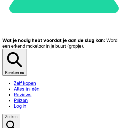
Wat je nodig hebt voordat je aan de slag kan:
Word
een erkend makelaar in je buurt (grapje).
Bereken nu
Zelf kopen
Alles-in-één
Reviews
Prijzen
Log in
Zoeken