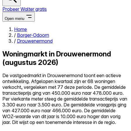
Probeer Walter gratis
Open menu
Home
/
Borger-Odoorn
Close menu
/
Drouwenermond
Woningmarkt in Drouwenermond
(augustus 2026)
Zelf kopen
De vastgoedmarkt in Drouwenermond toont een actieve
Alles-in-één
ontwikkeling. Afgelopen kwartaal zijn er 68 woningen
Reviews
verkocht, vergeleken met 77 deze periode. De gemiddelde
Prijzen
transactieprijs ging van 450.000 euro naar 478.000 euro.
Per vierkante meter steeg de gemiddelde transactieprijs van
Log in
3.300 euro naar 3.500 euro. De gemiddelde vraagprijs ging
Probeer Walter gratis
van 427.000 euro naar 466.000 euro. De gemiddelde
WOZ-waarde van dit jaar is 10.000 euro hoger dan vorig
jaar. Dit wijst op een toenemende interesse in de regio.