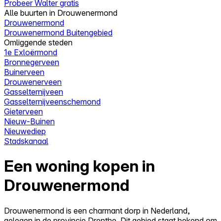
Probeer Walter gratis
Alle buurten in Drouwenermond
Drouwenermond
Drouwenermond Buitengebied
Omliggende steden
1e Exloërmond
Bronnegerveen
Buinerveen
Drouwenerveen
Gasselternijveen
Gasselternijveenschemond
Gieterveen
Nieuw-Buinen
Nieuwediep
Stadskanaal
Een woning kopen in
Drouwenermond
Drouwenermond is een charmant dorp in Nederland,
gelegen in de provincie Drenthe. Dit gebied staat bekend om