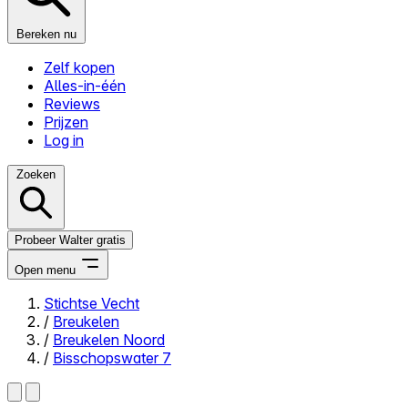
Bereken nu
Zelf kopen
Alles-in-één
Reviews
Prijzen
Log in
Zoeken
Probeer Walter gratis
Open menu
Stichtse Vecht
/
Breukelen
Close menu
/
Breukelen Noord
/
Bisschopswater 7