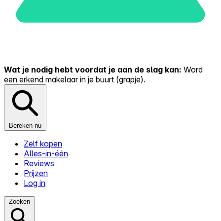
Wat je nodig hebt voordat je aan de slag kan:
Word
een erkend makelaar in je buurt (grapje).
Bereken nu
Zelf kopen
Alles-in-één
Reviews
Prijzen
Log in
Zoeken