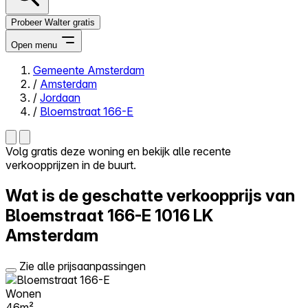
Probeer Walter gratis
Open menu
Gemeente Amsterdam
/
Amsterdam
Close menu
/
Jordaan
/
Bloemstraat 166-E
Volg gratis deze woning en bekijk alle recente
verkoopprijzen in de buurt.
Zelf kopen
Alles-in-één
Wat is de geschatte verkoopprijs van
Reviews
Prijzen
Bloemstraat 166-E
1016 LK
Amsterdam
Log in
Probeer Walter gratis
Zie alle prijsaanpassingen
Wonen
46m²