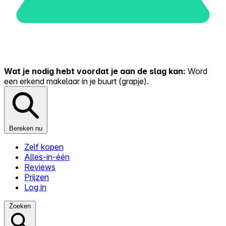
Wat je nodig hebt voordat je aan de slag kan:
Word
een erkend makelaar in je buurt (grapje).
Bereken nu
Zelf kopen
Alles-in-één
Reviews
Prijzen
Log in
Zoeken