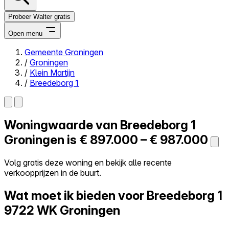
Probeer Walter gratis
Open menu
Gemeente Groningen
/
Groningen
Close menu
/
Klein Martijn
/
Breedeborg 1
Woningwaarde van
Breedeborg 1
Zelf kopen
Alles-in-één
Groningen is
€ 897.000 – € 987.000
Reviews
Prijzen
Volg gratis deze woning en bekijk alle recente
verkoopprijzen in de buurt.
Log in
Probeer Walter gratis
Wat moet ik bieden voor Breedeborg 1
9722 WK Groningen