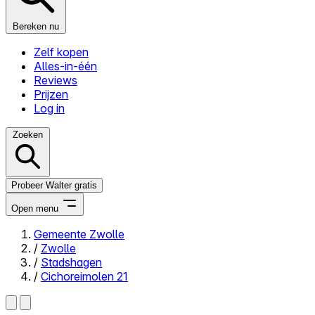
Bereken nu
Zelf kopen
Alles-in-één
Reviews
Prijzen
Log in
Zoeken
Probeer Walter gratis
Open menu
Gemeente Zwolle
/
Zwolle
Close menu
/
Stadshagen
/
Cichoreimolen 21