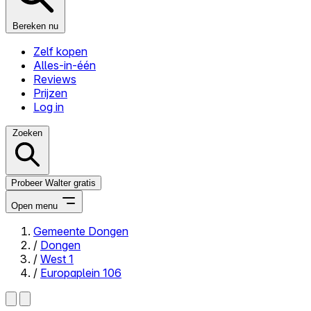
Bereken nu
Zelf kopen
Alles-in-één
Reviews
Prijzen
Log in
Zoeken
Probeer Walter gratis
Open menu
Gemeente Dongen
/
Dongen
Close menu
/
West 1
/
Europaplein 106