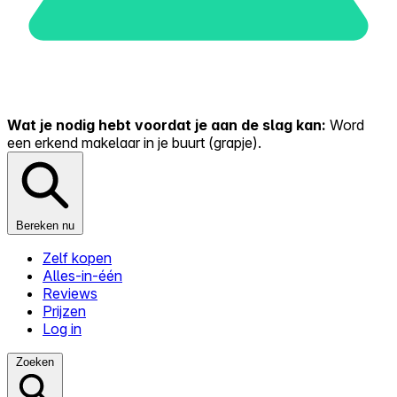
Wat je nodig hebt voordat je aan de slag kan:
Word
een erkend makelaar in je buurt (grapje).
Bereken nu
Zelf kopen
Alles-in-één
Reviews
Prijzen
Log in
Zoeken