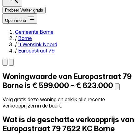
Probeer Walter gratis
Open menu
Gemeente Borne
/
Borne
Close menu
/
't Wensink Noord
/
Europastraat 79
Woningwaarde van
Europastraat 79
Zelf kopen
Alles-in-één
Borne is
€ 599.000 – € 623.000
Reviews
Prijzen
Volg gratis deze woning en bekijk alle recente
verkoopprijzen in de buurt.
Log in
Probeer Walter gratis
Wat is de geschatte verkoopprijs van
Europastraat 79
7622 KC Borne