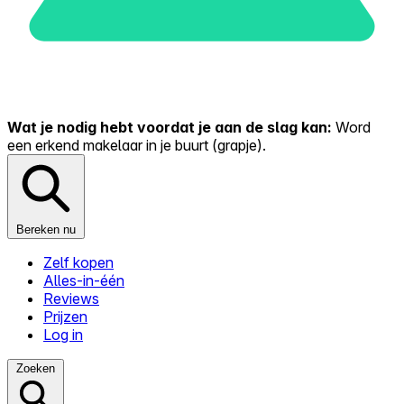
Wat je nodig hebt voordat je aan de slag kan:
Word
een erkend makelaar in je buurt (grapje).
Bereken nu
Zelf kopen
Alles-in-één
Reviews
Prijzen
Log in
Zoeken