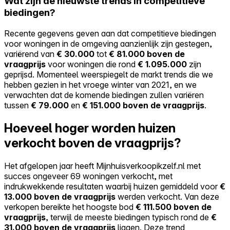
Wat zijn de nieuwste trends in competitieve
biedingen?
Recente gegevens geven aan dat competitieve biedingen
voor woningen in de omgeving aanzienlijk zijn gestegen,
variërend van
€ 30.000
tot
€ 81.000 boven de
vraagprijs
voor woningen die rond
€ 1.095.000
zijn
geprijsd. Momenteel weerspiegelt de markt trends die we
hebben gezien in het vroege winter van 2021, en we
verwachten dat de komende biedingen zullen variëren
tussen
€ 79.000
en
€ 151.000 boven de vraagprijs
.
Hoeveel hoger worden huizen
verkocht boven de vraagprijs?
Het afgelopen jaar heeft Mijnhuisverkoopikzelf.nl met
succes ongeveer 69 woningen verkocht, met
indrukwekkende resultaten waarbij huizen gemiddeld voor
€
13.000 boven de vraagprijs
werden verkocht. Van deze
verkopen bereikte het hoogste bod
€ 111.500 boven de
vraagprijs
, terwijl de meeste biedingen typisch rond de
€
31.000 boven de vraagprijs
liggen. Deze trend