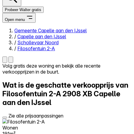
Probeer Walter gratis
Open menu
Gemeente Capelle aan den IJssel
/
Capelle aan den IJssel
Close menu
/
Schollevaar Noord
/
Filosofentuin 2-A
Volg gratis deze woning en bekijk alle recente
verkoopprijzen in de buurt.
Zelf kopen
Alles-in-één
Wat is de geschatte verkoopprijs van
Reviews
Prijzen
Filosofentuin 2-A
2908 XB Capelle
aan den IJssel
Log in
Probeer Walter gratis
Zie alle prijsaanpassingen
Wonen
191m²