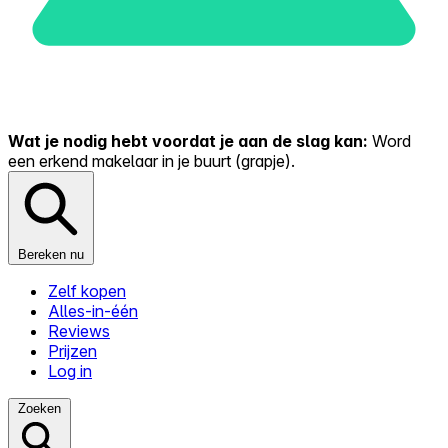
Wat je nodig hebt voordat je aan de slag kan:
Word
een erkend makelaar in je buurt (grapje).
Bereken nu
Zelf kopen
Alles-in-één
Reviews
Prijzen
Log in
Zoeken