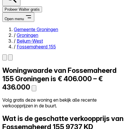
Probeer Walter gratis
Open menu
Gemeente Groningen
/
Groningen
Close menu
/
Beijum-West
/
Fossemaheerd 155
Woningwaarde van
Fossemaheerd
Zelf kopen
Alles-in-één
155
Groningen is
€ 406.000 – €
Reviews
436.000
Prijzen
Log in
Volg gratis deze woning en bekijk alle recente
Probeer Walter gratis
verkoopprijzen in de buurt.
Wat is de geschatte verkoopprijs van
Fossemaheerd 155
9737 KD