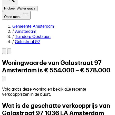
Probeer Walter gratis
Open menu
Gemeente Amsterdam
/
Amsterdam
Close menu
/
Tuindorp Oostzaan
/
Galastraat 97
Woningwaarde van
Galastraat 97
Zelf kopen
Alles-in-één
Amsterdam is
€ 554.000 – € 578.000
Reviews
Prijzen
Log in
Volg gratis deze woning en bekijk alle recente
Probeer Walter gratis
verkoopprijzen in de buurt.
Wat is de geschatte verkoopprijs van
Galastraat 97
1036 LA Amsterdam