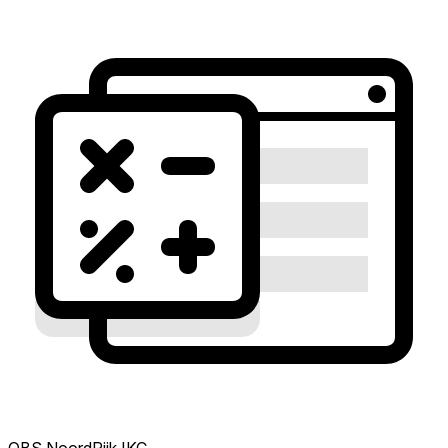
OBS NoordRijk IKC