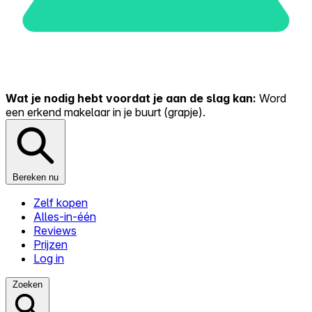
Wat je nodig hebt voordat je aan de slag kan:
Word
een erkend makelaar in je buurt (grapje).
Bereken nu
Zelf kopen
Alles-in-één
Reviews
Prijzen
Log in
Zoeken