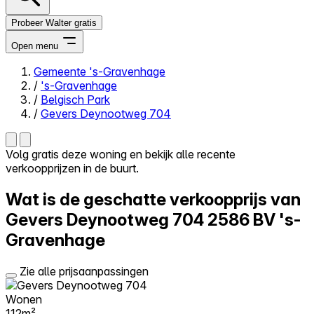
Probeer Walter gratis
Open menu
Gemeente 's-Gravenhage
/
's-Gravenhage
Close menu
/
Belgisch Park
/
Gevers Deynootweg 704
Volg gratis deze woning en bekijk alle recente
verkoopprijzen in de buurt.
Zelf kopen
Alles-in-één
Wat is de geschatte verkoopprijs van
Reviews
Prijzen
Gevers Deynootweg 704
2586 BV 's-
Gravenhage
Log in
Probeer Walter gratis
Zie alle prijsaanpassingen
Wonen
112m²