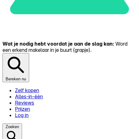
Wat je nodig hebt voordat je aan de slag kan:
Word
een erkend makelaar in je buurt (grapje).
Bereken nu
Zelf kopen
Alles-in-één
Reviews
Prijzen
Log in
Zoeken