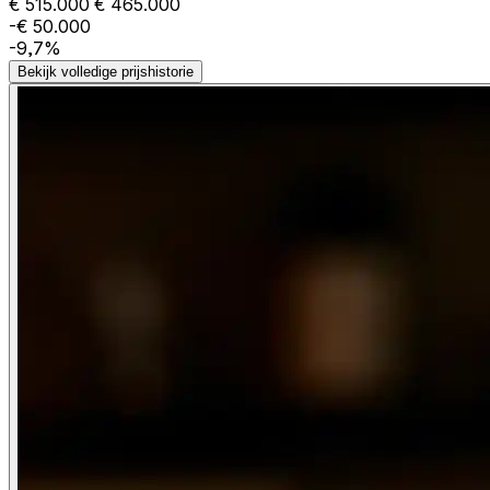
€ 515.000
€ 465.000
-€ 50.000
-9,7%
Bekijk volledige prijshistorie