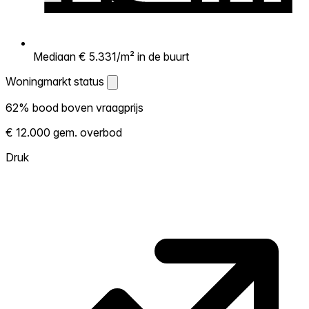
Mediaan € 5.331/m² in de buurt
Woningmarkt status
Woningmarkt status
62% bood boven vraagprijs
Laat zien hoe competitief de markt hier is.
€ 12.000 gem. overbod
Hoe meer woningen boven vraagprijs
verkopen, hoe heter. Heet? Verwacht
Druk
concurrentie en overweeg boven vraagprijs
te bieden. Koud? Meer ruimte om te
onderhandelen. Gebaseerd op 121
transacties in de afgelopen 12 maanden in
deze buurt.