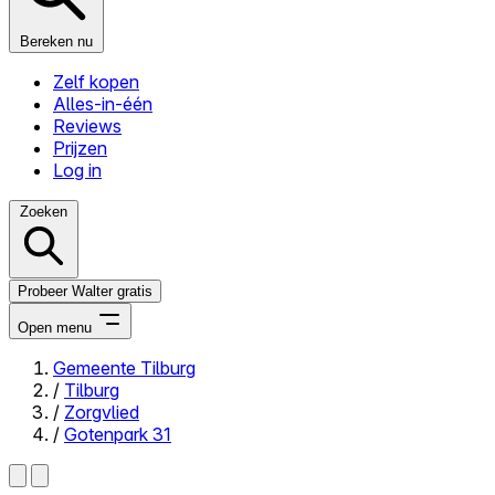
Bereken nu
Zelf kopen
Alles-in-één
Reviews
Prijzen
Log in
Zoeken
Probeer Walter gratis
Open menu
Gemeente Tilburg
/
Tilburg
Close menu
/
Zorgvlied
/
Gotenpark 31