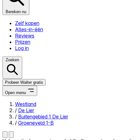
Bereken nu
Zelf kopen
Alles-in-één
Reviews
Prijzen
Log in
Zoeken
Probeer Walter gratis
Open menu
Westland
/
De Lier
Close menu
/
Buitengebied 1 De Lier
/
Groeneveld 1-B