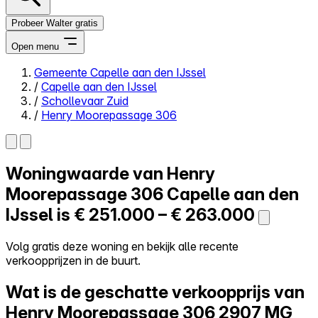
Probeer Walter gratis
Open menu
Gemeente Capelle aan den IJssel
/
Capelle aan den IJssel
Close menu
/
Schollevaar Zuid
/
Henry Moorepassage 306
Woningwaarde van
Henry
Zelf kopen
Alles-in-één
Moorepassage 306
Capelle aan den
Reviews
IJssel is
€ 251.000 – € 263.000
Prijzen
Log in
Volg gratis deze woning en bekijk alle recente
Probeer Walter gratis
verkoopprijzen in de buurt.
Wat is de geschatte verkoopprijs van
Henry Moorepassage 306
2907 MG