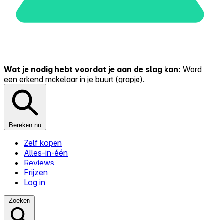
Wat je nodig hebt voordat je aan de slag kan:
Word
een erkend makelaar in je buurt (grapje).
Bereken nu
Zelf kopen
Alles-in-één
Reviews
Prijzen
Log in
Zoeken