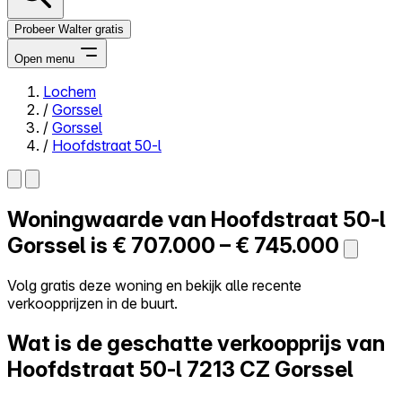
Probeer Walter gratis
Open menu
Lochem
/
Gorssel
Close menu
/
Gorssel
/
Hoofdstraat 50-l
Woningwaarde van
Hoofdstraat 50-l
Zelf kopen
Alles-in-één
Gorssel is
€ 707.000 – € 745.000
Reviews
Prijzen
Volg gratis deze woning en bekijk alle recente
verkoopprijzen in de buurt.
Log in
Probeer Walter gratis
Wat is de geschatte verkoopprijs van
Hoofdstraat 50-l
7213 CZ Gorssel