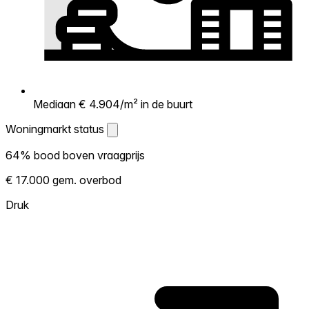
Mediaan € 4.904/m² in de buurt
Woningmarkt status
Woningmarkt status
64% bood boven vraagprijs
Laat zien hoe competitief de markt hier is.
€ 17.000 gem. overbod
Hoe meer woningen boven vraagprijs
verkopen, hoe heter. Heet? Verwacht
Druk
concurrentie en overweeg boven vraagprijs
te bieden. Koud? Meer ruimte om te
onderhandelen. Gebaseerd op 42
transacties in de afgelopen 12 maanden in
deze buurt.