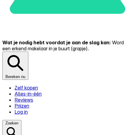
Wat je nodig hebt voordat je aan de slag kan:
Word
een erkend makelaar in je buurt (grapje).
Bereken nu
Zelf kopen
Alles-in-één
Reviews
Prijzen
Log in
Zoeken