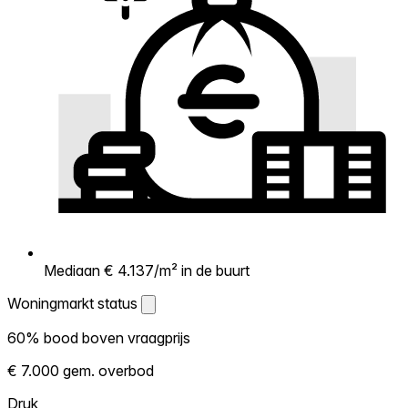
Mediaan € 4.137/m² in de buurt
Woningmarkt status
Woningmarkt status
60% bood boven vraagprijs
Laat zien hoe competitief de markt hier is.
€ 7.000 gem. overbod
Hoe meer woningen boven vraagprijs
verkopen, hoe heter. Heet? Verwacht
Druk