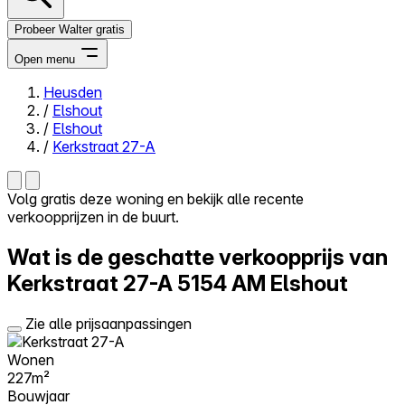
Probeer Walter gratis
Open menu
Heusden
/
Elshout
Close menu
/
Elshout
/
Kerkstraat 27-A
Volg gratis deze woning en bekijk alle recente
verkoopprijzen in de buurt.
Zelf kopen
Alles-in-één
Wat is de geschatte verkoopprijs van
Reviews
Prijzen
Kerkstraat 27-A
5154 AM Elshout
Log in
Zie alle prijsaanpassingen
Probeer Walter gratis
Wonen
227m²
Bouwjaar