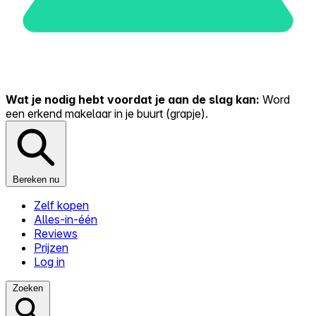
Wat je nodig hebt voordat je aan de slag kan:
Word
een erkend makelaar in je buurt (grapje).
Bereken nu
Zelf kopen
Alles-in-één
Reviews
Prijzen
Log in
Zoeken