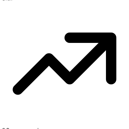
concurrentie en overweeg boven vraagprijs
te bieden. Koud? Meer ruimte om te
onderhandelen. Gebaseerd op 15
transacties in de afgelopen 12 maanden in
deze buurt.