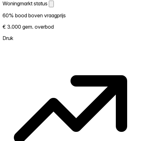
Woningmarkt status
Woningmarkt status
60% bood boven vraagprijs
Laat zien hoe competitief de markt hier is.
€ 3.000 gem. overbod
Hoe meer woningen boven vraagprijs
verkopen, hoe heter. Heet? Verwacht
Druk
concurrentie en overweeg boven vraagprijs
te bieden. Koud? Meer ruimte om te
onderhandelen. Gebaseerd op 20
transacties in de afgelopen 12 maanden in
deze buurt.