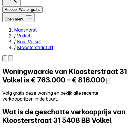
Probeer Walter gratis
Open menu
Maashorst
/
Volkel
Close menu
/
Kom Volkel
/
Kloosterstraat 31
Woningwaarde van
Kloosterstraat 31
Zelf kopen
Alles-in-één
Volkel is
€ 763.000 – € 816.000
Reviews
Prijzen
Volg gratis deze woning en bekijk alle recente
verkoopprijzen in de buurt.
Log in
Probeer Walter gratis
Wat is de geschatte verkoopprijs van
Kloosterstraat 31
5408 BB Volkel