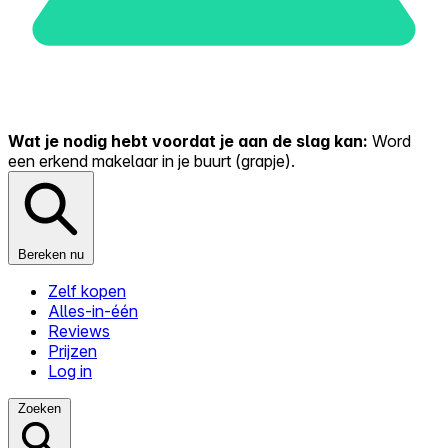
Wat je nodig hebt voordat je aan de slag kan:
Word
een erkend makelaar in je buurt (grapje).
Bereken nu
Zelf kopen
Alles-in-één
Reviews
Prijzen
Log in
Zoeken