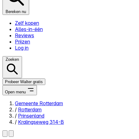
Bereken nu
Zelf kopen
Alles-in-één
Reviews
Prijzen
Log in
Zoeken
Probeer Walter gratis
Open menu
Gemeente Rotterdam
/
Rotterdam
Close menu
/
Prinsenland
/
Kralingseweg 314-B