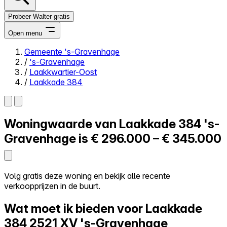
Probeer Walter gratis
Open menu
Gemeente 's-Gravenhage
/
's-Gravenhage
Close menu
/
Laakkwartier-Oost
/
Laakkade 384
Woningwaarde van
Laakkade 384
's-
Zelf kopen
Alles-in-één
Gravenhage is
€ 296.000 – € 345.000
Reviews
Prijzen
Log in
Volg gratis deze woning en bekijk alle recente
Probeer Walter gratis
verkoopprijzen in de buurt.
Wat moet ik bieden voor Laakkade
384
2521 XV 's-Gravenhage