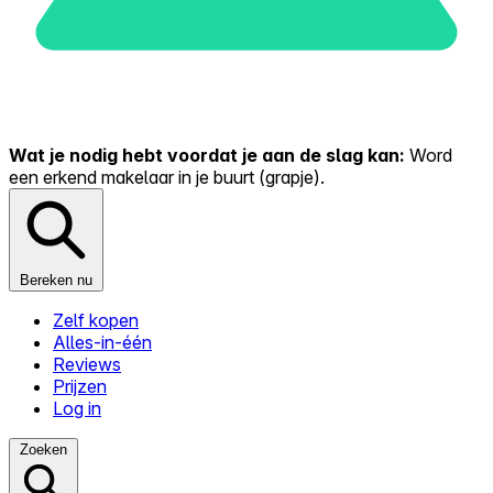
Wat je nodig hebt voordat je aan de slag kan:
Word
een erkend makelaar in je buurt (grapje).
Bereken nu
Zelf kopen
Alles-in-één
Reviews
Prijzen
Log in
Zoeken