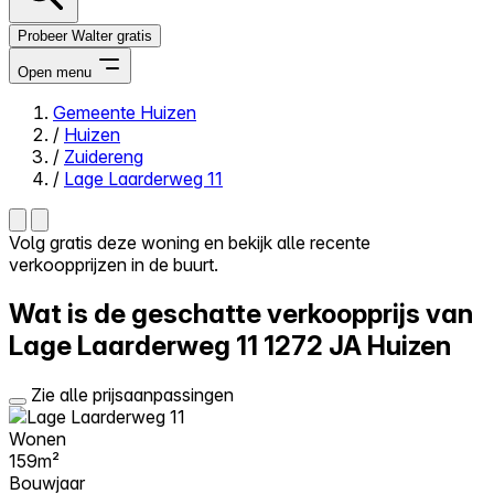
Probeer Walter gratis
Open menu
Gemeente Huizen
/
Huizen
Close menu
/
Zuidereng
/
Lage Laarderweg 11
Volg gratis deze woning en bekijk alle recente
verkoopprijzen in de buurt.
Zelf kopen
Alles-in-één
Wat is de geschatte verkoopprijs van
Reviews
Prijzen
Lage Laarderweg 11
1272 JA Huizen
Log in
Zie alle prijsaanpassingen
Probeer Walter gratis
Wonen
159m²
Bouwjaar