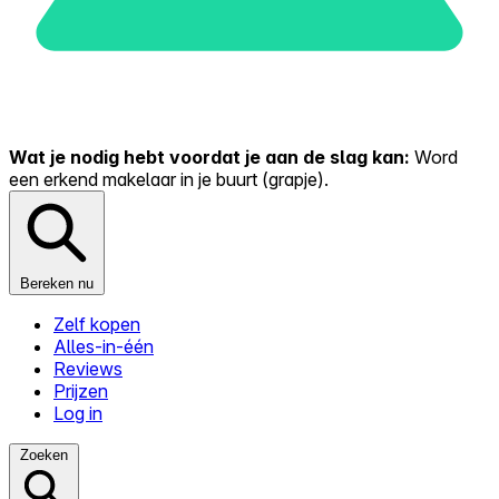
Wat je nodig hebt voordat je aan de slag kan:
Word
een erkend makelaar in je buurt (grapje).
Bereken nu
Zelf kopen
Alles-in-één
Reviews
Prijzen
Log in
Zoeken