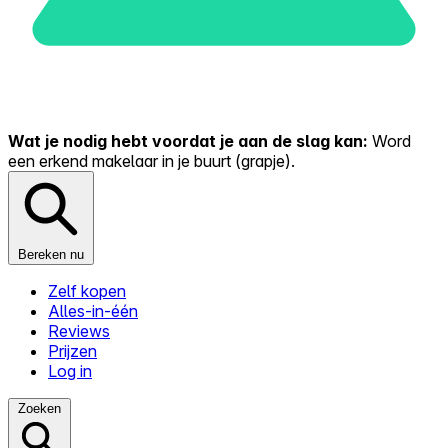
Wat je nodig hebt voordat je aan de slag kan:
Word
een erkend makelaar in je buurt (grapje).
Bereken nu
Zelf kopen
Alles-in-één
Reviews
Prijzen
Log in
Zoeken