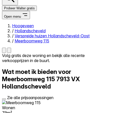
Probeer Walter gratis
Open menu
Hoogeveen
/
Hollandscheveld
Close menu
/
Verspreide huizen Hollandscheveld-Oost
/
Meerboomweg 115
Volg gratis deze woning en bekijk alle recente
verkoopprijzen in de buurt.
Zelf kopen
Alles-in-één
Wat moet ik bieden voor
Reviews
Prijzen
Meerboomweg 115
7913 VX
Hollandscheveld
Log in
Probeer Walter gratis
Zie alle prijsaanpassingen
Wonen
79m²