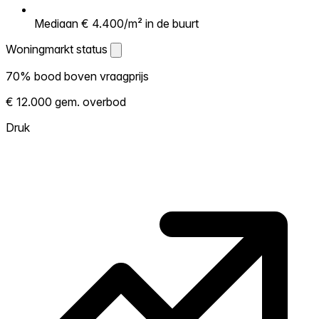
Mediaan € 4.400/m² in de buurt
Woningmarkt status
Woningmarkt status
70% bood boven vraagprijs
Laat zien hoe competitief de markt hier is.
€ 12.000 gem. overbod
Hoe meer woningen boven vraagprijs
verkopen, hoe heter. Heet? Verwacht
Druk
concurrentie en overweeg boven vraagprijs
te bieden. Koud? Meer ruimte om te
onderhandelen. Gebaseerd op 20
transacties in de afgelopen 12 maanden in
deze buurt.