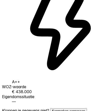
A++
WOZ-waarde
€ 438.000
Eigendomssituatie
—
Kloppen je gegevens niet?
Kenmerken aanpassen