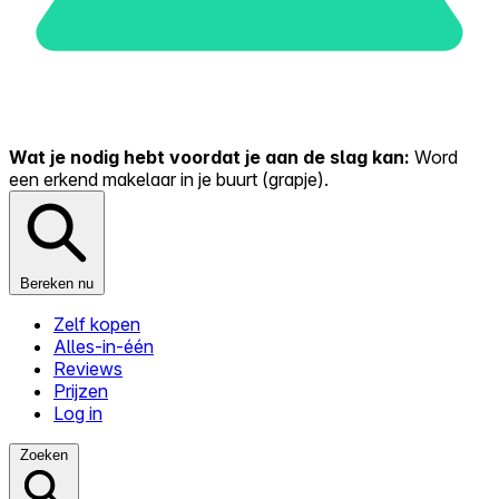
Wat je nodig hebt voordat je aan de slag kan:
Word
een erkend makelaar in je buurt (grapje).
Bereken nu
Zelf kopen
Alles-in-één
Reviews
Prijzen
Log in
Zoeken