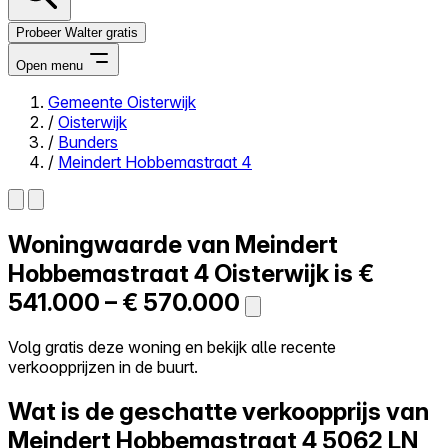
Probeer Walter gratis
Open menu
Gemeente Oisterwijk
/
Oisterwijk
Close menu
/
Bunders
/
Meindert Hobbemastraat 4
Woningwaarde van
Meindert
Zelf kopen
Alles-in-één
Hobbemastraat 4
Oisterwijk is
€
Reviews
541.000 – € 570.000
Prijzen
Log in
Volg gratis deze woning en bekijk alle recente
Probeer Walter gratis
verkoopprijzen in de buurt.
Wat is de geschatte verkoopprijs van
Meindert Hobbemastraat 4
5062 LN