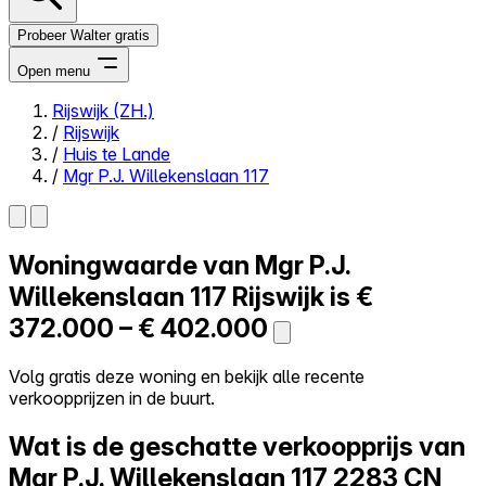
Probeer Walter gratis
Open menu
Rijswijk (ZH.)
/
Rijswijk
Close menu
/
Huis te Lande
/
Mgr P.J. Willekenslaan 117
Woningwaarde van
Mgr P.J.
Zelf kopen
Alles-in-één
Willekenslaan 117
Rijswijk is
€
Reviews
372.000 – € 402.000
Prijzen
Log in
Volg gratis deze woning en bekijk alle recente
Probeer Walter gratis
verkoopprijzen in de buurt.
Wat is de geschatte verkoopprijs van
Mgr P.J. Willekenslaan 117
2283 CN