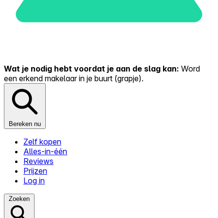
Wat je nodig hebt voordat je aan de slag kan:
Word
een erkend makelaar in je buurt (grapje).
Bereken nu
Zelf kopen
Alles-in-één
Reviews
Prijzen
Log in
Zoeken