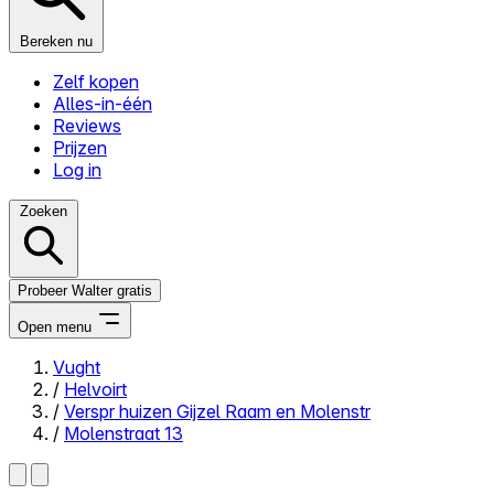
Bereken nu
Zelf kopen
Alles-in-één
Reviews
Prijzen
Log in
Zoeken
Probeer Walter gratis
Open menu
Vught
/
Helvoirt
Close menu
/
Verspr huizen Gijzel Raam en Molenstr
/
Molenstraat 13