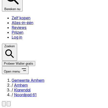
Bereken nu
Zelf kopen
Alles-in-één
Reviews
Prijzen
Log in
Zoeken
Probeer Walter gratis
Open menu
Gemeente Arnhem
/
Arnhem
Close menu
/
Klarendal
/
Noordpad 61