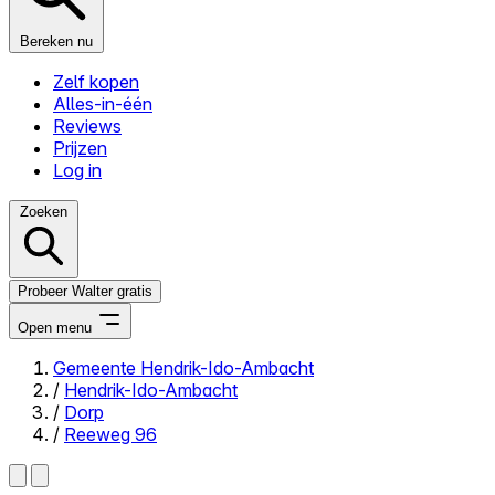
Bereken nu
Zelf kopen
Alles-in-één
Reviews
Prijzen
Log in
Zoeken
Probeer Walter gratis
Open menu
Gemeente Hendrik-Ido-Ambacht
/
Hendrik-Ido-Ambacht
Close menu
/
Dorp
/
Reeweg 96