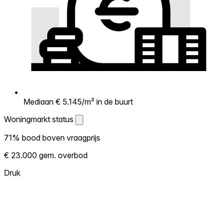
Mediaan € 5.145/m² in de buurt
Woningmarkt status
Woningmarkt status
71% bood boven vraagprijs
Laat zien hoe competitief de markt hier is.
€ 23.000 gem. overbod
Hoe meer woningen boven vraagprijs
verkopen, hoe heter. Heet? Verwacht
Druk
concurrentie en overweeg boven vraagprijs
te bieden. Koud? Meer ruimte om te
onderhandelen. Gebaseerd op 21
transacties in de afgelopen 12 maanden in
deze buurt.