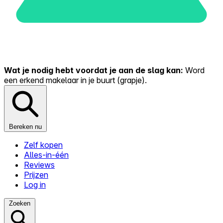
Wat je nodig hebt voordat je aan de slag kan:
Word
een erkend makelaar in je buurt (grapje).
Bereken nu
Zelf kopen
Alles-in-één
Reviews
Prijzen
Log in
Zoeken