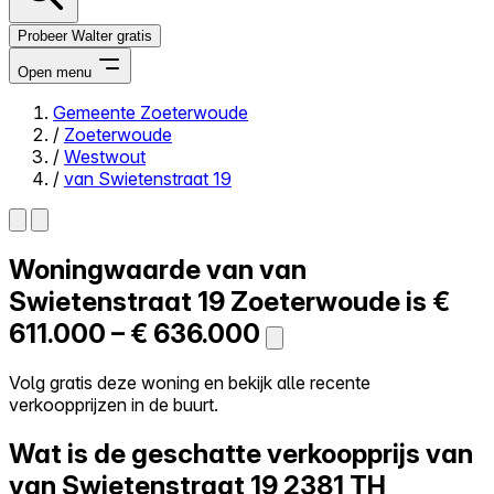
Probeer Walter gratis
Open menu
Gemeente Zoeterwoude
/
Zoeterwoude
Close menu
/
Westwout
/
van Swietenstraat 19
Woningwaarde van
van
Zelf kopen
Alles-in-één
Swietenstraat 19
Zoeterwoude is
€
Reviews
611.000 – € 636.000
Prijzen
Log in
Volg gratis deze woning en bekijk alle recente
Probeer Walter gratis
verkoopprijzen in de buurt.
Wat is de geschatte verkoopprijs van
van Swietenstraat 19
2381 TH