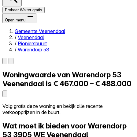
Probeer Walter gratis
Open menu
Gemeente Veenendaal
/
Veenendaal
Close menu
/
Pioniersbuurt
/
Warendorp 53
Woningwaarde van
Warendorp 53
Zelf kopen
Alles-in-één
Veenendaal is
€ 467.000 – € 488.000
Reviews
Prijzen
Log in
Volg gratis deze woning en bekijk alle recente
Probeer Walter gratis
verkoopprijzen in de buurt.
Wat moet ik bieden voor Warendorp
53
3905 WE Veenendaal