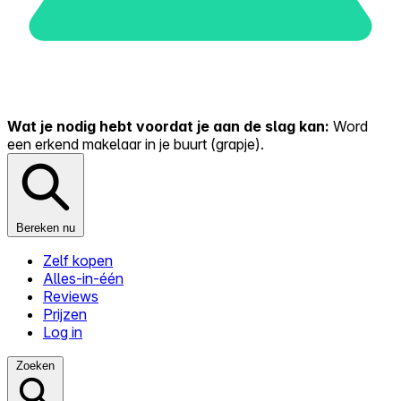
Wat je nodig hebt voordat je aan de slag kan:
Word
een erkend makelaar in je buurt (grapje).
Bereken nu
Zelf kopen
Alles-in-één
Reviews
Prijzen
Log in
Zoeken