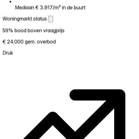
Mediaan € 3.917/m² in de buurt
Woningmarkt status
Woningmarkt status
59% bood boven vraagprijs
Laat zien hoe competitief de markt hier is.
€ 24.000 gem. overbod
Hoe meer woningen boven vraagprijs
verkopen, hoe heter. Heet? Verwacht
Druk
concurrentie en overweeg boven vraagprijs
te bieden. Koud? Meer ruimte om te
onderhandelen. Gebaseerd op 17
transacties in de afgelopen 12 maanden in
deze buurt.