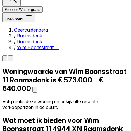
Probeer Walter gratis
Open menu
Geertruidenberg
/
Raamsdonk
Close menu
/
Raamsdonk
/
Wim Boonsstraat 11
Woningwaarde van
Wim Boonsstraat
Zelf kopen
Alles-in-één
11
Raamsdonk is
€ 573.000 – €
Reviews
640.000
Prijzen
Log in
Volg gratis deze woning en bekijk alle recente
Probeer Walter gratis
verkoopprijzen in de buurt.
Wat moet ik bieden voor Wim
Boonsstraat 11
4944 XN Raamsdonk