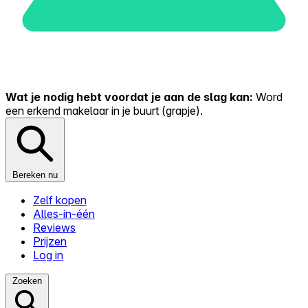
Wat je nodig hebt voordat je aan de slag kan:
Word
een erkend makelaar in je buurt (grapje).
Bereken nu
Zelf kopen
Alles-in-één
Reviews
Prijzen
Log in
Zoeken