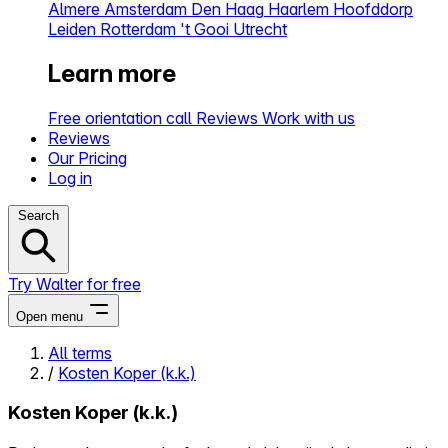
Almere
Amsterdam
Den Haag
Haarlem
Hoofddorp
Leiden
Rotterdam
't Gooi
Utrecht
Learn more
Free orientation call
Reviews
Work with us
Reviews
Our Pricing
Log in
Search
Try Walter for free
Open menu
All terms
/
Kosten Koper (k.k.)
Close menu
Kosten Koper (k.k.)