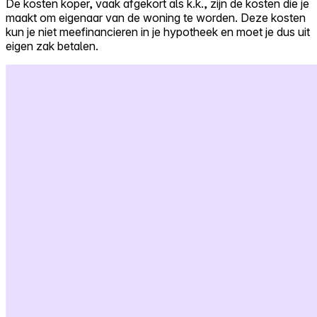
De kosten koper, vaak afgekort als k.k., zijn de kosten die je
maakt om eigenaar van de woning te worden. Deze kosten
Self-service
kun je niet meefinancieren in je hypotheek en moet je dus uit
All-in-One
eigen zak betalen.
Markets
Reviews
Our Pricing
Log in
Try Walter for free