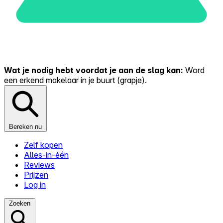
Wat je nodig hebt voordat je aan de slag kan:
Word
een erkend makelaar in je buurt (grapje).
Bereken nu
Zelf kopen
Alles-in-één
Reviews
Prijzen
Log in
Zoeken