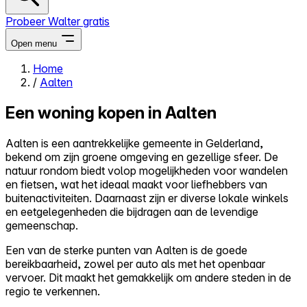
Probeer Walter gratis
Open menu
Home
/
Aalten
Close menu
Een woning kopen in Aalten
Aalten is een aantrekkelijke gemeente in Gelderland,
bekend om zijn groene omgeving en gezellige sfeer. De
Zelf kopen
natuur rondom biedt volop mogelijkheden voor wandelen
Alles-in-één
en fietsen, wat het ideaal maakt voor liefhebbers van
Reviews
buitenactiviteiten. Daarnaast zijn er diverse lokale winkels
Prijzen
en eetgelegenheden die bijdragen aan de levendige
gemeenschap.
Log in
Probeer Walter gratis
Een van de sterke punten van Aalten is de goede
bereikbaarheid, zowel per auto als met het openbaar
vervoer. Dit maakt het gemakkelijk om andere steden in de
regio te verkennen.