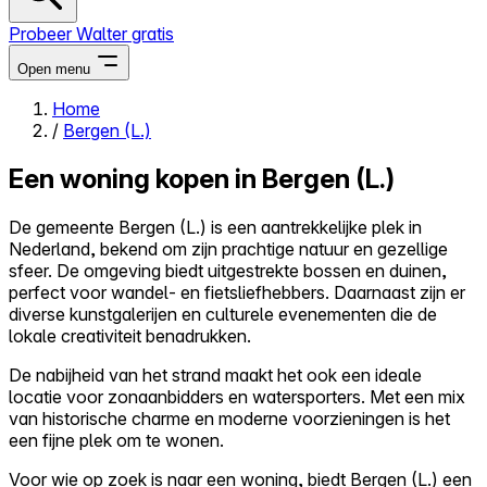
Probeer Walter gratis
Open menu
Home
/
Bergen (L.)
Close menu
Een woning kopen in Bergen (L.)
De gemeente Bergen (L.) is een aantrekkelijke plek in
Nederland, bekend om zijn prachtige natuur en gezellige
Zelf kopen
sfeer. De omgeving biedt uitgestrekte bossen en duinen,
Alles-in-één
perfect voor wandel- en fietsliefhebbers. Daarnaast zijn er
Reviews
diverse kunstgalerijen en culturele evenementen die de
Prijzen
lokale creativiteit benadrukken.
Log in
De nabijheid van het strand maakt het ook een ideale
Probeer Walter gratis
locatie voor zonaanbidders en watersporters. Met een mix
van historische charme en moderne voorzieningen is het
een fijne plek om te wonen.
Voor wie op zoek is naar een woning, biedt Bergen (L.) een