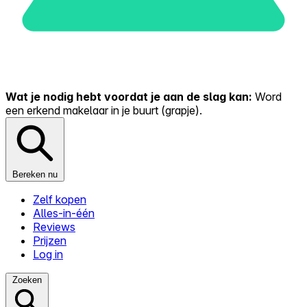
Wat je nodig hebt voordat je aan de slag kan:
Word
een erkend makelaar in je buurt (grapje).
Bereken nu
Zelf kopen
Alles-in-één
Reviews
Prijzen
Log in
Zoeken