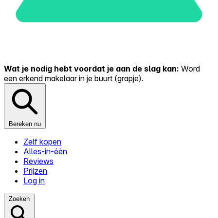
Wat je nodig hebt voordat je aan de slag kan:
Word
een erkend makelaar in je buurt (grapje).
Bereken nu
Zelf kopen
Alles-in-één
Reviews
Prijzen
Log in
Zoeken