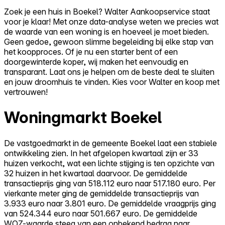
Zoek je een huis in Boekel? Walter Aankoopservice staat
voor je klaar! Met onze data-analyse weten we precies wat
de waarde van een woning is en hoeveel je moet bieden.
Geen gedoe, gewoon slimme begeleiding bij elke stap van
het koopproces. Of je nu een starter bent of een
doorgewinterde koper, wij maken het eenvoudig en
transparant. Laat ons je helpen om de beste deal te sluiten
en jouw droomhuis te vinden. Kies voor Walter en koop met
vertrouwen!
Woningmarkt Boekel
De vastgoedmarkt in de gemeente Boekel laat een stabiele
ontwikkeling zien. In het afgelopen kwartaal zijn er 33
huizen verkocht, wat een lichte stijging is ten opzichte van
32 huizen in het kwartaal daarvoor. De gemiddelde
transactieprijs ging van 518.112 euro naar 517.180 euro. Per
vierkante meter ging de gemiddelde transactieprijs van
3.933 euro naar 3.801 euro. De gemiddelde vraagprijs ging
van 524.344 euro naar 501.667 euro. De gemiddelde
WOZ-waarde steeg van een onbekend bedrag naar