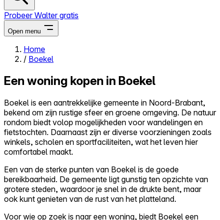
Probeer Walter gratis
Open menu
Home
/
Boekel
Close menu
Een woning kopen in Boekel
Boekel is een aantrekkelijke gemeente in Noord-Brabant,
bekend om zijn rustige sfeer en groene omgeving. De natuur
Zelf kopen
rondom biedt volop mogelijkheden voor wandelingen en
Alles-in-één
fietstochten. Daarnaast zijn er diverse voorzieningen zoals
Reviews
winkels, scholen en sportfaciliteiten, wat het leven hier
Prijzen
comfortabel maakt.
Log in
Een van de sterke punten van Boekel is de goede
Probeer Walter gratis
bereikbaarheid. De gemeente ligt gunstig ten opzichte van
grotere steden, waardoor je snel in de drukte bent, maar
ook kunt genieten van de rust van het platteland.
Voor wie op zoek is naar een woning, biedt Boekel een