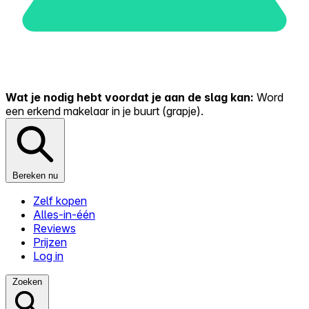
Wat je nodig hebt voordat je aan de slag kan:
Word
een erkend makelaar in je buurt (grapje).
Bereken nu
Zelf kopen
Alles-in-één
Reviews
Prijzen
Log in
Zoeken