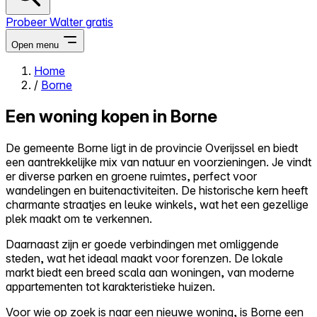
Probeer Walter gratis
Open menu
Home
/
Borne
Close menu
Een woning kopen in Borne
De gemeente Borne ligt in de provincie Overijssel en biedt
een aantrekkelijke mix van natuur en voorzieningen. Je vindt
Zelf kopen
er diverse parken en groene ruimtes, perfect voor
Alles-in-één
wandelingen en buitenactiviteiten. De historische kern heeft
Reviews
charmante straatjes en leuke winkels, wat het een gezellige
Prijzen
plek maakt om te verkennen.
Log in
Daarnaast zijn er goede verbindingen met omliggende
Probeer Walter gratis
steden, wat het ideaal maakt voor forenzen. De lokale
markt biedt een breed scala aan woningen, van moderne
appartementen tot karakteristieke huizen.
Voor wie op zoek is naar een nieuwe woning, is Borne een