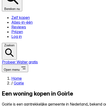
Bereken nu
Zelf kopen
Alles-in-één
Reviews
Prijzen
Log in
Zoeken
Probeer Walter gratis
Open menu
Home
/
Goirle
Close menu
Een woning kopen in Goirle
Goirle is een aantrekkelijke gemeente in Nederland, bekend 