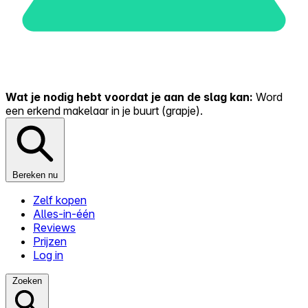
Wat je nodig hebt voordat je aan de slag kan:
Word
een erkend makelaar in je buurt (grapje).
Bereken nu
Zelf kopen
Alles-in-één
Reviews
Prijzen
Log in
Zoeken