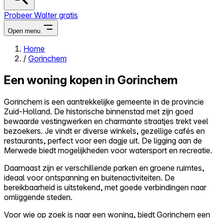
Probeer Walter gratis
Open menu
Home
/
Gorinchem
Close menu
Een woning kopen in Gorinchem
Gorinchem is een aantrekkelijke gemeente in de provincie
Zuid-Holland. De historische binnenstad met zijn goed
Zelf kopen
bewaarde vestingwerken en charmante straatjes trekt veel
Alles-in-één
bezoekers. Je vindt er diverse winkels, gezellige cafés en
Reviews
restaurants, perfect voor een dagje uit. De ligging aan de
Prijzen
Merwede biedt mogelijkheden voor watersport en recreatie.
Log in
Daarnaast zijn er verschillende parken en groene ruimtes,
Probeer Walter gratis
ideaal voor ontspanning en buitenactiviteiten. De
bereikbaarheid is uitstekend, met goede verbindingen naar
omliggende steden.
Voor wie op zoek is naar een woning, biedt Gorinchem een