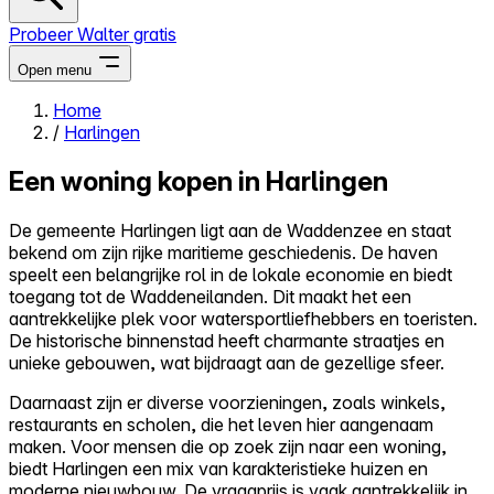
Probeer Walter gratis
Open menu
Home
/
Harlingen
Close menu
Een woning kopen in Harlingen
De gemeente Harlingen ligt aan de Waddenzee en staat
bekend om zijn rijke maritieme geschiedenis. De haven
Zelf kopen
speelt een belangrijke rol in de lokale economie en biedt
Alles-in-één
toegang tot de Waddeneilanden. Dit maakt het een
Reviews
aantrekkelijke plek voor watersportliefhebbers en toeristen.
Prijzen
De historische binnenstad heeft charmante straatjes en
unieke gebouwen, wat bijdraagt aan de gezellige sfeer.
Log in
Probeer Walter gratis
Daarnaast zijn er diverse voorzieningen, zoals winkels,
restaurants en scholen, die het leven hier aangenaam
maken. Voor mensen die op zoek zijn naar een woning,
biedt Harlingen een mix van karakteristieke huizen en
moderne nieuwbouw. De vraagprijs is vaak aantrekkelijk in