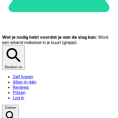
Wat je nodig hebt voordat je aan de slag kan:
Word
een erkend makelaar in je buurt (grapje).
Bereken nu
Zelf kopen
Alles-in-één
Reviews
Prijzen
Log in
Zoeken