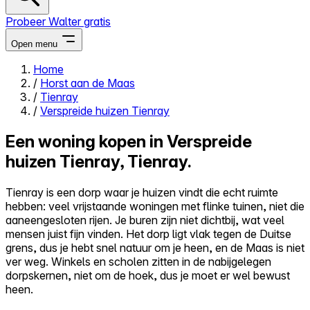
Probeer Walter gratis
Open menu
Home
/
Horst aan de Maas
Close menu
/
Tienray
/
Verspreide huizen Tienray
Een woning kopen in Verspreide
huizen Tienray, Tienray.
Zelf kopen
Alles-in-één
Tienray is een dorp waar je huizen vindt die echt ruimte
Reviews
hebben: veel vrijstaande woningen met flinke tuinen, niet die
Prijzen
aaneengesloten rijen. Je buren zijn niet dichtbij, wat veel
mensen juist fijn vinden. Het dorp ligt vlak tegen de Duitse
Log in
grens, dus je hebt snel natuur om je heen, en de Maas is niet
Probeer Walter gratis
ver weg. Winkels en scholen zitten in de nabijgelegen
dorpskernen, niet om de hoek, dus je moet er wel bewust
heen.