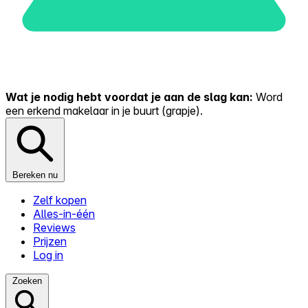
Wat je nodig hebt voordat je aan de slag kan:
Word
een erkend makelaar in je buurt (grapje).
Bereken nu
Zelf kopen
Alles-in-één
Reviews
Prijzen
Log in
Zoeken