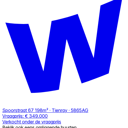
Spoorstraat 67
198m² · Tienray · 5865AG
Vraagprijs:
€ 349.000
Verkocht onder de vraagprijs
Bekijk ook eens omliggende buurten.