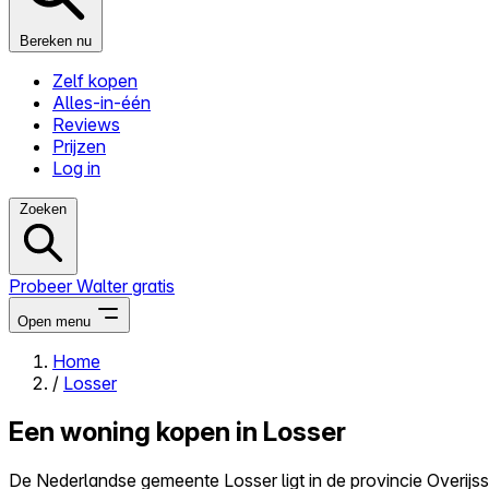
Bereken nu
Zelf kopen
Alles-in-één
Reviews
Prijzen
Log in
Zoeken
Probeer Walter gratis
Open menu
Home
/
Losser
Close menu
Een woning kopen in Losser
De Nederlandse gemeente Losser ligt in de provincie Overijsse